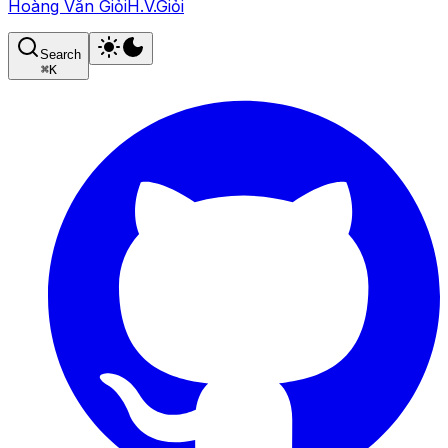
Hoàng Văn Giỏi
H.V.Giỏi
Search
⌘
K